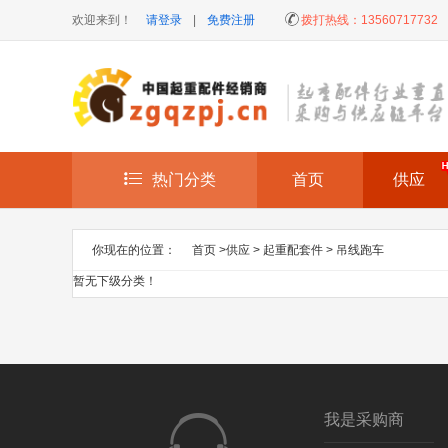
欢迎来到！
请登录
|
免费注册
拨打热线：
13560717732
热门分类
首页
供应
你现在的位置：
首页
>
供应
>
起重配套件
>
吊线跑车
暂无下级分类！
我是采购商