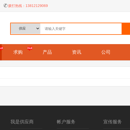
拨打热线：
13812129069
求购
产品
资讯
公司
我是供应商
帐户服务
宣传服务